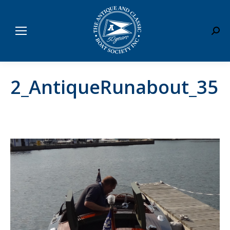
Sear
2_AntiqueRunabout_35